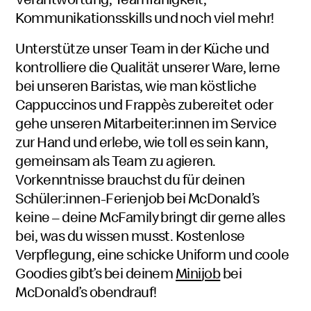
Kommunikations
skills
und noch viel mehr!
Unterstütze unser
Team
in der Küche und
kontrolliere die Qualität unserer Ware, lerne
bei unseren
Baristas
, wie man köstliche
Cappuccinos
und
Frappès
zubereitet oder
gehe unseren
Mitarbeiter:innen
Mitarbeitern
im Service
zur Hand und erlebe, wie toll es sein kann,
und
gemeinsam als
Team
zu agieren.
Mitarbeiterinne
Vorkenntnisse brauchst du für deinen
Schüler:innen
Schüler
-Ferien
job
bei
McDonald’s
keine – deine
McFamily
beziehungsweise
bringt dir gerne alles
bei, was du wissen musst. Kostenlose
Schülerinnen
Verpflegung, eine schicke Uniform und coole
Goodies
gibt’s bei deinem
Mini
job
bei
McDonald’s
obendrauf!