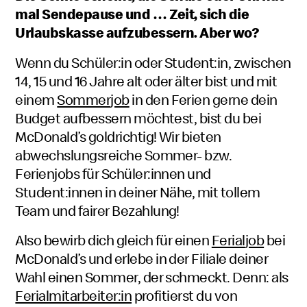
und
mal Sendepause und … Zeit, sich die
Urlaubskasse aufzubessern. Aber wo?
Schülerinnen
Wenn du
Schüler:in
Schüler
oder
Student:in
Student
, zwischen
14, 15 und 16 Jahre alt oder älter bist und mit
beziehungsweise
beziehungsw
einem
Sommer
job
in den Ferien gerne dein
Schülerin
Studentin
Budget aufbessern möchtest, bist du bei
McDonald’s
goldrichtig! Wir bieten
abwechslungsreiche Sommer- bzw.
Ferien
jobs
für
Schüler:innen
Schüler
und
Student:innen
Studenten
in deiner Nähe, mit tollem
beziehungsweise
Team
und fairer Bezahlung!
beziehungsweise
Schülerinnen
Studentinnen
Also bewirb dich gleich für einen
Ferial
job
bei
McDonald’s
und erlebe in der Filiale deiner
Wahl einen Sommer, der schmeckt. Denn: als
Ferialmitarbeiter:in
Ferialmitarbeiter
profitierst du von