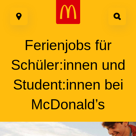
Google Recaptcha
Zum
Inhalt
springen
Ferien
jobs
für
Schüler:innen
Schü
und
Student:innen
Stud
bei
und
McDonald’s
und
Schü
Stude