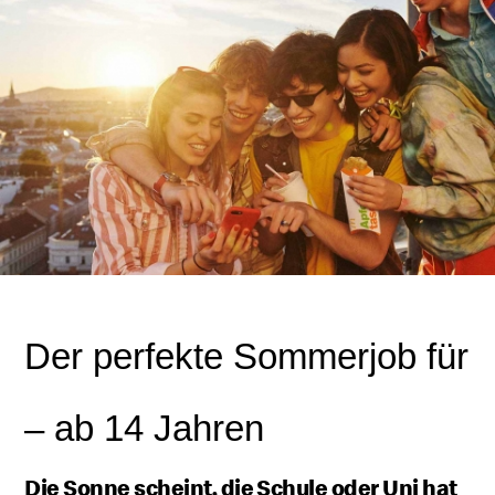
Der perfekte Sommer
job
für
Schüler
– ab 14 Jahren
Die Sonne scheint, die Schule oder Uni hat