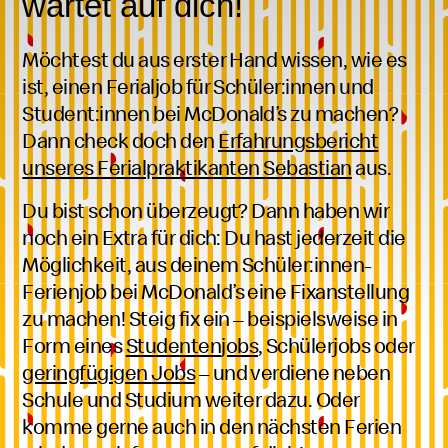
wartet auf dich!
Möchtest du aus erster Hand wissen, wie es
ist, einen Ferial
job
für
Schüler:innen
Schüler
und
Student:innen
Studenten
bei
McDonald’s
zu machen?
und
Dann check doch den
und
Erfahrungsbericht
Schülerinne
unseres Ferialpraktikanten Sebastian
Studentinnen
aus.
Du bist schon überzeugt? Dann haben wir
noch ein Extra für dich: Du hast jederzeit die
Möglichkeit, aus deinem
Schüler:innen
Schüler
-
Ferien
job
bei
McDonald’s
eine Fixanstellung
beziehun
zu machen! Steig fix ein – beispielsweise in
Schüleri
Form eines
Studenten
jobs
, Schüler
jobs
oder
geringfügigen
Jobs
– und verdiene neben
Schule und Studium weiter dazu. Oder
komme gerne auch in den nächsten Ferien