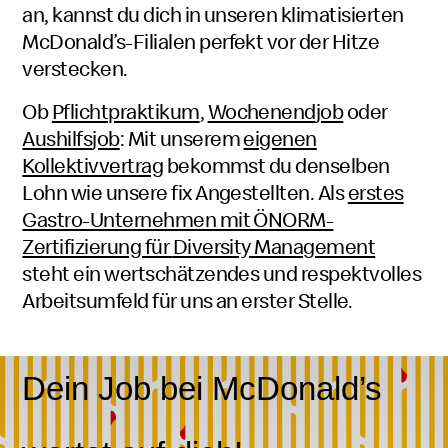
an, kannst du dich in unseren klimatisierten
beziehungsweise
McDonald’s
-Filialen perfekt vor der Hitze
Schülerinnen
verstecken.
Ob
Pflichtpraktikum
,
Wochenend
job
oder
Aushilfs
job
: Mit unserem
eigenen
Kollektivvertrag
bekommst du denselben
Lohn wie unsere fix Angestellten. Als
erstes
Gastro-Unternehmen mit ÖNORM-
Zertifizierung für
Diversity Management
steht ein wertschätzendes und respektvolles
Arbeitsumfeld für uns an erster Stelle.
Dein
Job
bei
McDonald’s