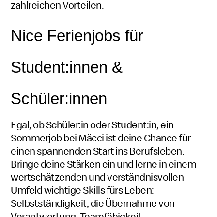
zahlreichen Vorteilen.
oder
Ferialmitarbeiterin
Nice
Neise
Ferien
jobs
für
Student:innen
Studenten
&
Schüler:innen
Schüler
und
Egal, ob
Schüler:in
Schüler
oder
Student:in
Student
, ein
und
Studentinnen
Sommer
job
bei
Mäcci
oder
Mäki
ist deine Chance für
oder
einen spannenden Start ins Berufsleben.
Schülerin
Studentin
Schülerinnen
Bringe deine Stärken ein und lerne in einem
wertschätzenden und verständnisvollen
Umfeld wichtige
Skills
fürs Leben:
Selbstständigkeit, die Übernahme von
Verantwortung, Teamfähigkeit,