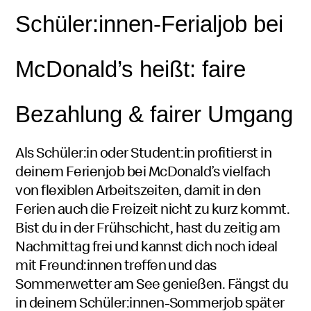
Schüler:innen
Schüler
-Ferial
job
bei
McDonald’s
heißt: faire
beziehungswei
Bezahlung & fairer Umgang
Schülerinnen
Als
Schüler:in
Schüler
oder
Student:in
Student
profitierst in
deinem Ferien
oder
job
bei
McDonald’s
oder
vielfach
von flexiblen Arbeitszeiten, damit in den
Schülerin
Studentin
Ferien auch die Freizeit nicht zu kurz kommt.
Bist du in der Frühschicht, hast du zeitig am
Nachmittag frei und kannst dich noch ideal
mit
Freund:innen
Freunden
treffen und das
Sommerwetter am See genießen. Fängst du
und
in deinem
Schüler:innen
Freundinnen
Schüler
-Sommer
job
später