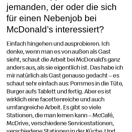
jemanden, der oder die sich
für einen Neben
job
bei
McDonald’s
interessiert?
Einfach hingehen und ausprobieren. Ich
denke, wenn man es von außen als Gast
sieht, schaut die Arbeit bei
McDonald’s
ganz
anders aus, als sie eigentlich ist. Das habe ich
mir natürlich als Gast genauso gedacht – es
schaut sehr einfach aus: Pommes in die Tüte,
Burger aufs Tablett und fertig. Aber es ist
wirklich eine facettenreiche und auch
umfangreiche Arbeit. Es gibt so viele
Stationen, die man lernen kann –
McCafé
Mac
,
McDrive
Mac
, verschiedene Servicestationen,
Café
verschiedene Stationen in der Küche. Und
Drive