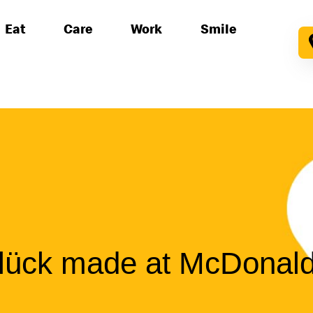
Eat
Care
Work
Smile
lück
made at McDonald