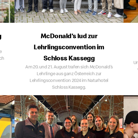
g
McDonald’s lud zur
Lehrlingsconvention im
e
Schloss Kassegg
ich
Un
Am 20. und 21. August trafen sich McDonald’s
Lehrlinge aus ganz Österreich zur
Lehrlingsconvention 2024 im Naturhotel
Schloss Kassegg.