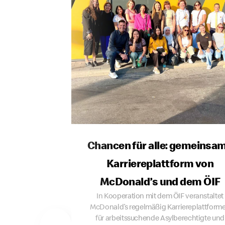
Chancen für alle: gemeinsa
Karriereplattform von
McDonald’s und dem ÖIF
In Kooperation mit dem ÖIF veranstaltet
McDonald’s regelmäßig Karriereplattform
für arbeitssuchende Asylberechtigte und