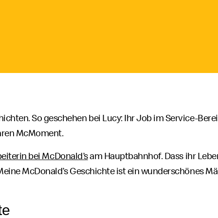
chten. So geschehen bei Lucy: Ihr Job im Service-Bere
ihren
McMoment
Mac
.
Moment
eiterin bei
McDonald’s
am Hauptbahnhof. Dass ihr Lebe
„Meine
McDonald’s
Geschichte ist ein wunderschönes Mär
te