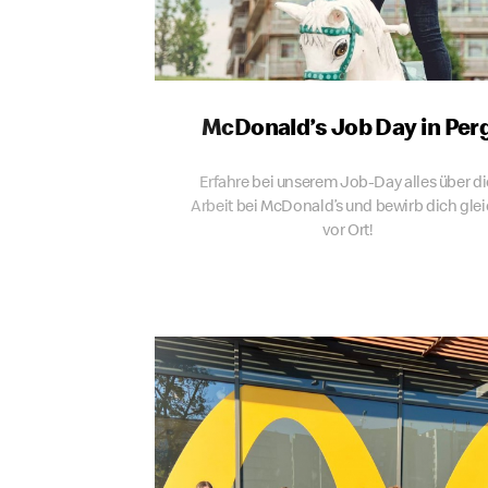
McDonald’s Job Day in Per
Erfahre bei unserem Job-Day alles über di
Arbeit bei McDonald’s und bewirb dich gle
vor Ort!