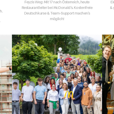
Feyzis Weg: Mit 17 nach Österreich, heute
Ei
Restaurantleiter bei McDonald’s. Kostenfreie
& 
h.
Deutschkurse & Team-Support machen’s
möglich!
r