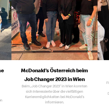
me
McDonald’s Österreich beim
Job Changer 2023 in Wien
F
Beim „Job Changer 2023“ in Wien konnten
sich Interessierte über die vielfältigen
Karrieremöglichkeiten bei McDonald’s
en
informieren.