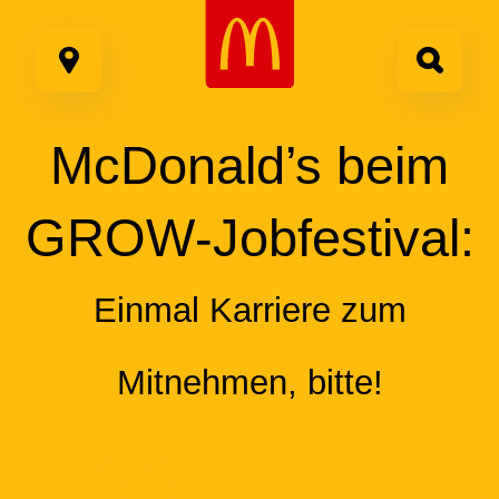
Google Recaptcha
Zum
Inhalt
springen
McDonald’s
beim
GROW
-Jobfestival:
Einmal Karriere zum
Mitnehmen, bitte!