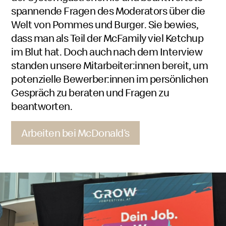
spannende Fragen des Moderators über die
Welt von Pommes und
Burger
. Sie bewies,
dass man als Teil der
McFamily
Mac
viel Ketchup
im Blut hat. Doch auch nach dem Interview
Family
standen unsere Mitarbeiter:innen bereit, um
potenzielle Bewerber:innen im persönlichen
Gespräch zu beraten und Fragen zu
beantworten.
Arbeiten bei McDonald‘s