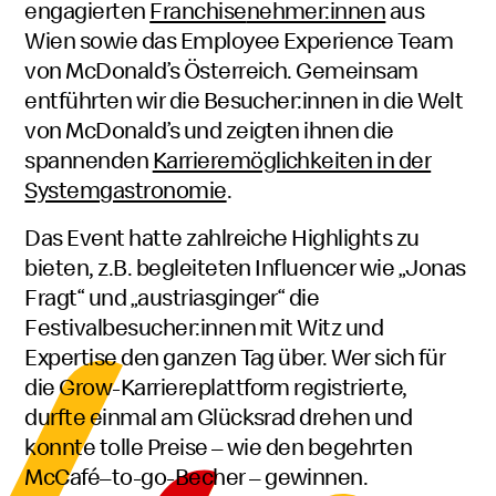
engagierten
Franchise
nehmer:innen
aus
Wien sowie das
Employee Experience Team
von McDonald’s Österreich. Gemeinsam
entführten wir die Besucher:innen in die Welt
von McDonald’s und zeigten ihnen die
spannenden
Karrieremöglichkeiten in der
Systemgastronomie
.
Das Event hatte zahlreiche Highlights zu
bieten, z.B. begleiteten
Influencer
wie „Jonas
Fragt“ und „
austriasginger
“ die
Festival
besucher:innen mit Witz und
Expertise den ganzen Tag über. Wer sich für
die
Grow
-Karriereplattform registrierte,
durfte einmal am Glücksrad drehen und
konnte tolle Preise – wie den begehrten
McCafé
Mac
–
to-go
-Becher – gewinnen.