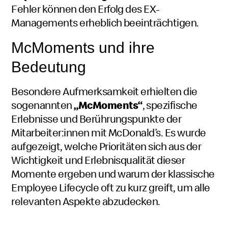
Fehler können den Erfolg des EX-
Managements erheblich beeinträchtigen.
McMoments
Mac
und ihre
Bedeutung
Moments
Besondere Aufmerksamkeit erhielten die
sogenannten
„McMoments“
Mac
, spezifische
Erlebnisse und Berührungspunkte der
Moments
Mitarbeiter:innen mit
McDonald’s
. Es wurde
aufgezeigt, welche Prioritäten sich aus der
Wichtigkeit und Erlebnisqualität dieser
Momente ergeben und warum der klassische
Employee Lifecycle
oft zu kurz greift, um alle
relevanten Aspekte abzudecken.