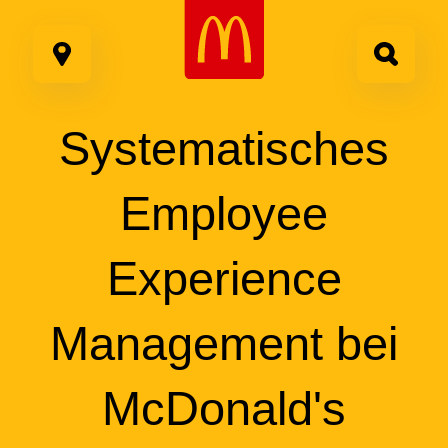
Google Recaptcha
Zum
Inhalt
springen
Systematisches
Employee
Experience
Management
bei
McDonald's