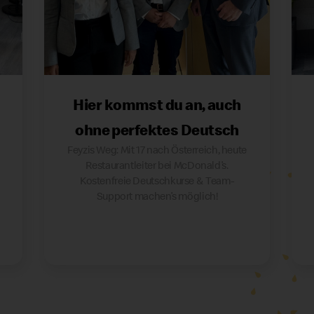
Hier kommst du an, auch
ohne perfektes Deutsch
Feyzis Weg: Mit 17 nach Österreich, heute
Restaurantleiter bei McDonald’s.
Kostenfreie Deutschkurse & Team-
Support machen’s möglich!