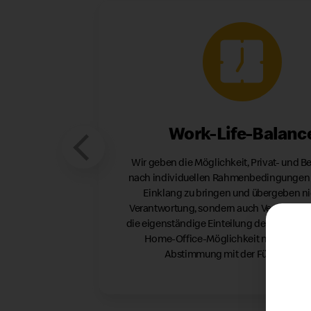
Work-Life-Balanc
Wir geben die Möglichkeit, Privat- und B
nach individuellen Rahmenbedingungen 
Einklang zu bringen und übergeben ni
Verantwortung, sondern auch Vertrauen, 
die eigenständige Einteilung der Arbeitsze
Home-Office-Möglichkeit nach indivi
Abstimmung mit der Führungskraf