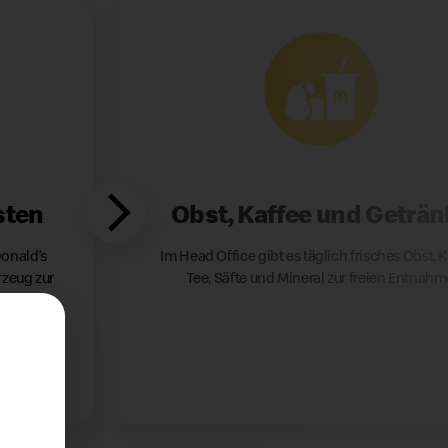
sten
Obst, Kaffee und Geträn
onald’s
Im Head Office gibt es täglich frisches Obst, K
rzeug zur
Tee, Säfte und Mineral zur freien Entnahm