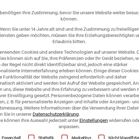
 benötigen Ihre Zustimmung, bevor Sie unsere Website weiter besu
ntrale befindet sich in Brunn am
können.
Wenn Sie unter 14 Jahre alt sind und Ihre Zustimmung zu freiwillige
iensten geben möchten, müssen Sie Ihre Erziehungsberechtigten 
Erlaubnis bitten.
verwenden Cookies und andere Technologien auf unserer Website. 
es können sich auf Sie, Ihre Präferenzen oder Ihr Gerät beziehen, 
n der Regel nicht direkt identifizierbar sind, jedoch eine stärker
nalisierte Interneterfahrung erleben können. Einige dieser Cookies
ie Funktionalität der Website zwingend erforderlich und daher
atisch aktiviert und werden bei Aufruf der Website gespeichert. A
n uns, diese Website und Ihre Erfahrung zu verbessern und werden 
hrer Einwilligung gesetzt.
Personenbezogene Daten können verarbei
n, z. B. für personalisierte Anzeigen und Inhalte oder Anzeigen- un
ltsmessung.
Weitere Informationen über die Verwendung Ihrer Date
n Sie in unserer
Datenschutzerklärung
.
ie können Ihre Auswahl jederzeit unter
Einstellungen
widerrufen od
anpassen.
olgt eine Liste der Service-Gruppen, für die eine Einwill
Essenziell
Statistik
Marketing
Nicht klassifizie