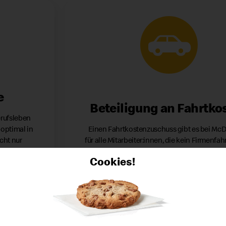
e
Beteiligung an Fahrtko
erufsleben
optimal in
Einen Fahrtkostenzuschuss gibt es bei
McD
cht nur
für alle Mitarbeiter:innen, die kein Firmenfah
etwa durch
Ausübung ihres Jobs benötigen.
Cookies!
iten, sowie
dueller
t.