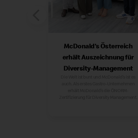
McDonald’s Österreich
erhält Auszeichnung für
Diversity-Management
Die Welt ist bunt und McDonald’s ist es
auch. Als erstes Gastro-Unternehmen
erhält McDonald’s die ÖNORM-
Zertifizierung für Diversity Management.