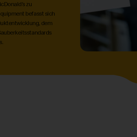
cDonald’s
zu
quipment befasst sich
duktentwicklung, dem
 Sauberkeitsstandards
s.