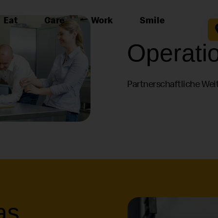
Eat
Care
Work
Smile
Operati
Partnerschaftliche Wei
as