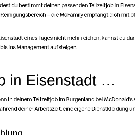
indest du bestimmt deinen passenden Teilzeit
job
in Eisen
 Reinigungsbereich – die
McFamily
Mac
empfängt dich mit off
Family
Eisenstadt eines Tages nicht mehr reichen, kannst du da
bis ins
Management
aufsteigen.
b
in Eisenstadt …
enn in deinem Teilzeit
job
im Burgenland bei
McDonald’s
s
während deiner Arbeitszeit, eine eigene Dienstkleidung u
ahlung