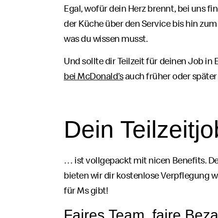
Egal, wofür dein Herz brennt, bei uns f
der Küche über den
Service
bis hin zum
was du wissen musst.
Und sollte dir Teilzeit für deinen
Job
in 
bei
McDonald’s
auch früher oder später 
Dein Teilzeit
jo
… ist vollgepackt mit
nicen Benefits
. D
bieten wir dir kostenlose Verpflegung 
für Ms gibt!
Faires
Team
, faire Bez