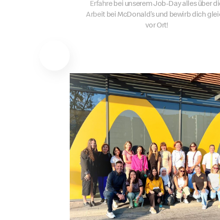
Erfahre bei unserem Job-Day alles über di
Arbeit bei McDonald’s und bewirb dich gle
vor Ort!