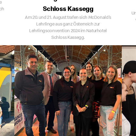
e
Schloss Kassegg
ich
Un
Am 20. und 21. August trafen sich McDonald’s
Lehrlinge aus ganz Österreich zur
Lehrlingsconvention 2024 im Naturhotel
Schloss Kassegg.