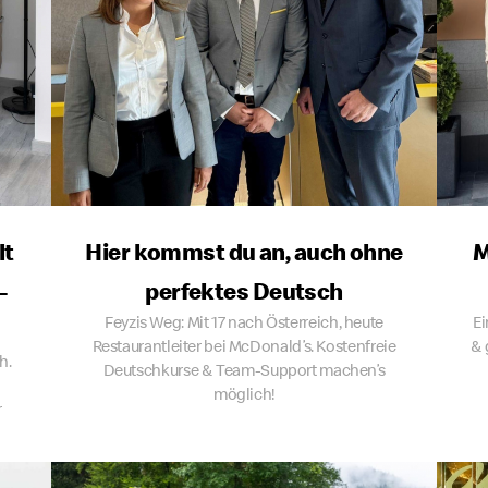
lt
Hier kommst du an, auch ohne
M
-
perfektes Deutsch
Feyzis Weg: Mit 17 nach Österreich, heute
Ei
Restaurantleiter bei McDonald’s. Kostenfreie
& 
h.
Deutschkurse & Team-Support machen’s
möglich!
r