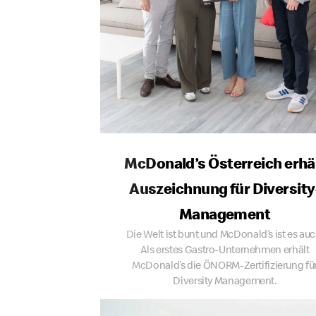
McDonald’s Österreich erhä
Auszeichnung für Diversity
Management
Die Welt ist bunt und McDonald’s ist es auc
Als erstes Gastro-Unternehmen erhält
McDonald’s die ÖNORM-Zertifizierung fü
Diversity Management.