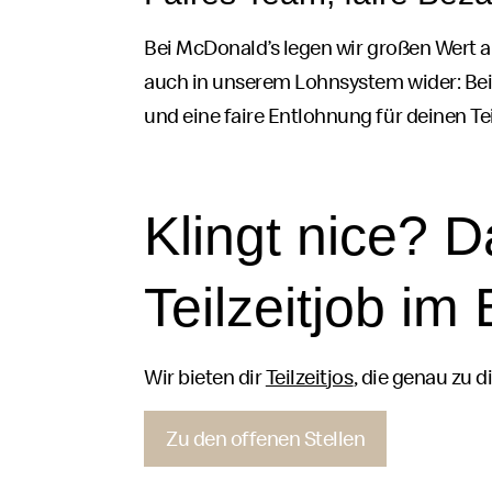
Bei
McDonald’s
legen wir großen Wert a
auch in unserem Lohnsystem wider: Bei 
und eine faire Entlohnung für deinen Tei
Klingt
nice
? D
Teilzeit
job
im 
Wir bieten dir
Teilzeit
jos
, die genau zu d
Zu den offenen Stellen