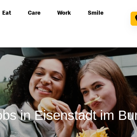
Eat
Care
Work
Smile
obs
in Eisenstadt im Bu