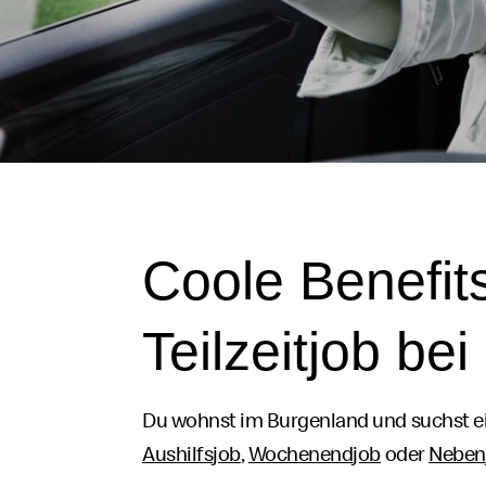
Coole Benefit
Teilzeit
job
bei
Du wohnst im Burgenland und suchst ei
Aushilfs
job
,
Wochenend
job
oder
Neben