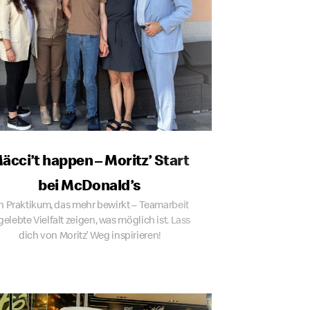
äcci’t happen – Moritz’ Start
bei McDonald’s
n Praktikum, das mehr bewirkt – Teamarbeit
gelebte Vielfalt zeigen, was möglich ist. Lass
dich von Moritz’ Weg inspirieren!