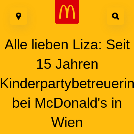
Google Recaptcha
Zum
Inhalt
springen
Alle lieben Liza: Seit
15 Jahren
Kinderpartybetreueri
bei
McDonald's
in
Wien