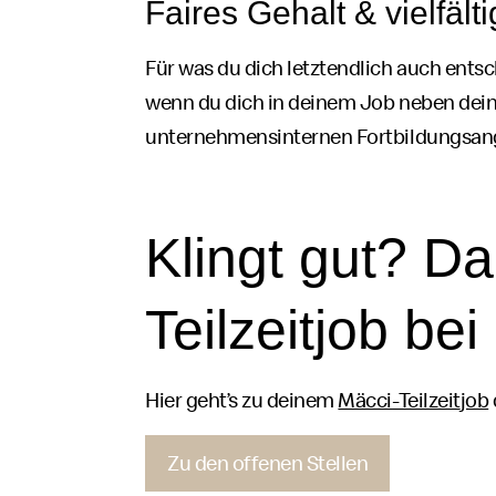
Faires Gehalt & vielfält
Für was du dich letztendlich auch entsch
wenn du dich in deinem
Job
neben deine
unternehmensinternen Fortbildungsange
Klingt gut? Da
Teilzeit
job
bei
Hier geht’s zu deinem
Mäcci
Mäki
-Teilzeit
job
Zu den offenen Stellen