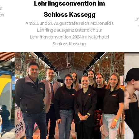
Lehrlingsconvention im
e
Schloss Kassegg
ich
Un
Am 20. und 21. August trafen sich McDonald’s
Lehrlinge aus ganz Österreich zur
Lehrlingsconvention 2024 im Naturhotel
Schloss Kassegg.