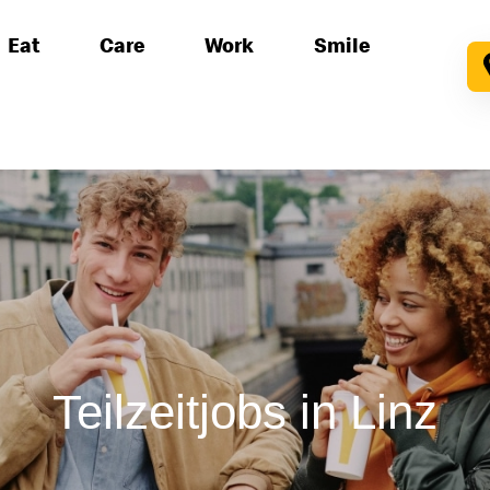
Eat
Care
Work
Smile
Teilzeit
jobs
in Linz