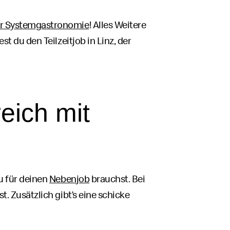
der Systemgastronomie
! Alles Weitere
est du den Teilzeit
job
in Linz, der
eich mit
du für deinen
Neben
job
brauchst. Bei
t. Zusätzlich gibt’s eine schicke