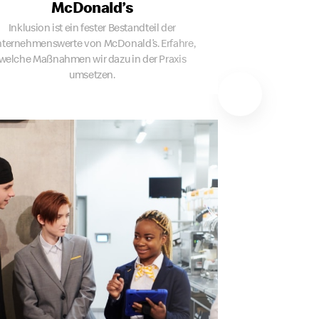
McDonald’s
Inklusion ist ein fester Bestandteil der
ternehmenswerte von McDonald’s. Erfahre,
welche Maßnahmen wir dazu in der Praxis
umsetzen.