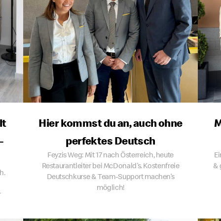
lt
Hier kommst du an, auch ohne
M
-
perfektes Deutsch
Feyzis Weg: Mit 17 nach Österreich, heute
Ei
Restaurantleiter bei McDonald’s. Kostenfreie
& 
h.
Deutschkurse & Team-Support machen’s
möglich!
r