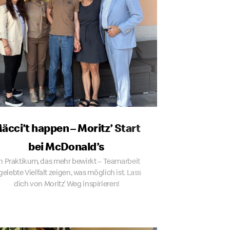
äcci’t happen – Moritz’ Start
bei McDonald’s
n Praktikum, das mehr bewirkt – Teamarbeit
gelebte Vielfalt zeigen, was möglich ist. Lass
dich von Moritz’ Weg inspirieren!