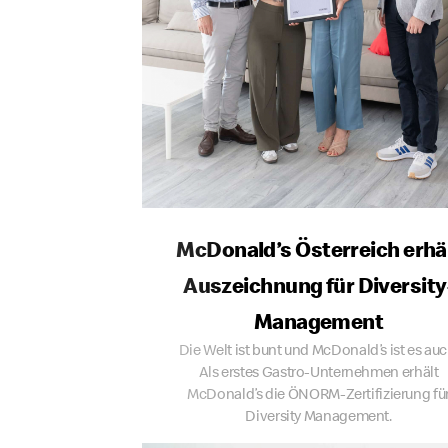
McDonald’s Österreich erhä
Auszeichnung für Diversity
Management
Die Welt ist bunt und McDonald’s ist es auc
Als erstes Gastro-Unternehmen erhält
McDonald’s die ÖNORM-Zertifizierung fü
Diversity Management.