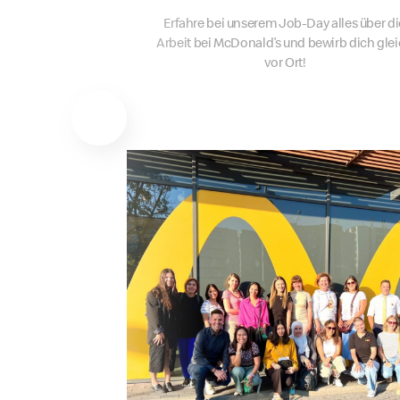
Erfahre bei unserem Job-Day alles über di
Arbeit bei McDonald’s und bewirb dich gle
vor Ort!