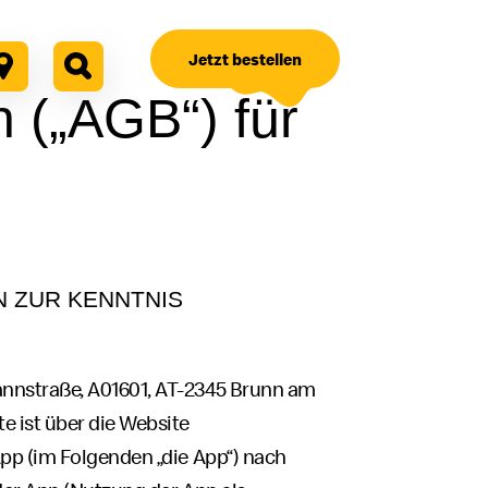
Jetzt bestellen
 („AGB“) für
N ZUR KENNTNIS
annstraße, A01601, AT-2345 Brunn am
e ist über die Website
App (im Folgenden „die App“) nach