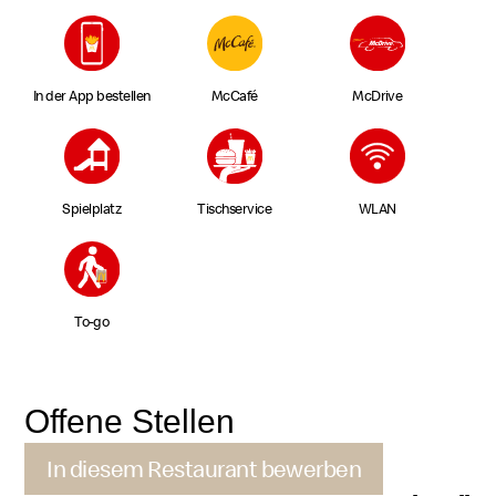
In der App bestellen
McCafé
McDrive
Spielplatz
Tischservice
WLAN
To-go
Offene Stellen
In diesem Restaurant bewerben