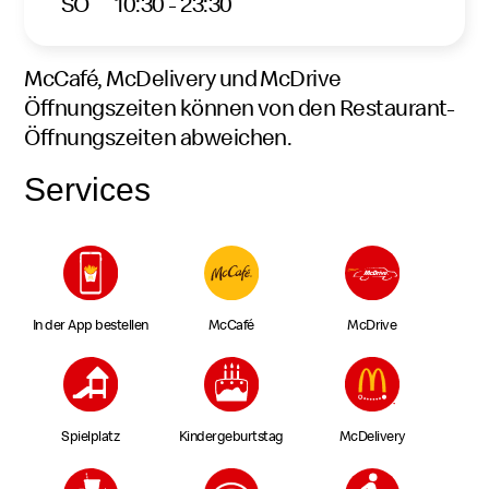
SO
10:30 - 23:30
McCafé, McDelivery und McDrive
Öffnungszeiten können von den Restaurant-
Öffnungszeiten abweichen.
Services
In der App bestellen
McCafé
McDrive
Spielplatz
Kindergeburtstag
McDelivery