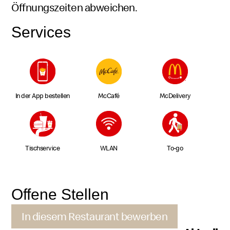
Öffnungszeiten abweichen.
Services
In der App bestellen
McCafé
McDelivery
Tischservice
WLAN
To-go
Offene Stellen
In diesem Restaurant bewerben