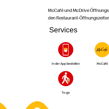
McCafé und McDrive Öffnungs
den Restaurant-Öffnungszeite
Services
In der App bestellen
McCafé
To-go