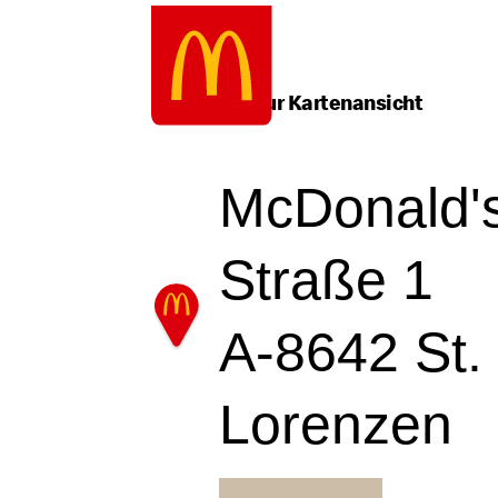
Google Recaptcha
Zum
Inhalt
springen
Zurück zur Kartenansicht
McDonald'
Straße 1
A-8642 St.
Lorenzen