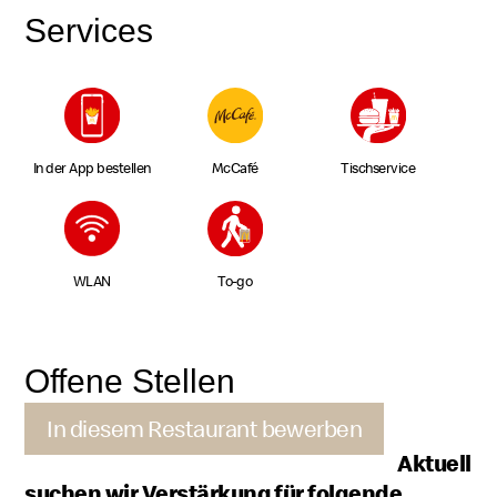
Services
In der App bestellen
McCafé
Tischservice
WLAN
To-go
Offene Stellen
In diesem Restaurant bewerben
Aktuell
suchen wir Verstärkung für folgende