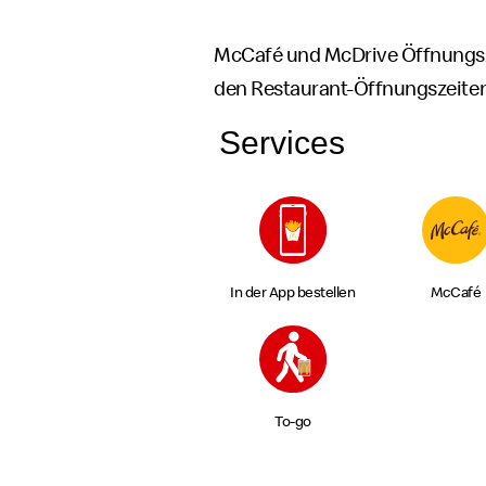
McCafé und McDrive Öffnungs
den Restaurant-Öffnungszeite
Services
In der App bestellen
McCafé
To-go