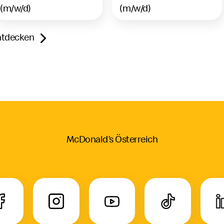
(m/w/d)
(m/w/d)
entdecken
McDonald’s Österreich