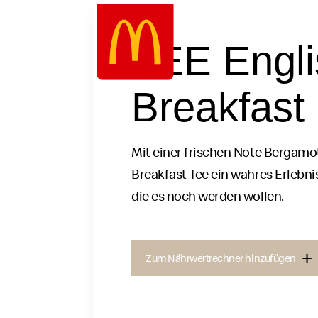
Google Recaptcha
Zum
Inhalt
TEE Engli
springen
Breakfast
Mit einer frischen Note Bergamot
Breakfast Tee ein wahres Erlebnis
die es noch werden wollen.
Zum Nährwertrechner hinzufügen