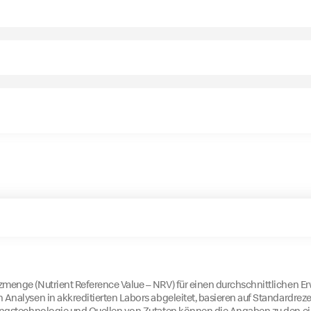
menge (Nutrient Reference Value – NRV) für einen durchschnittlichen E
 Analysen in akkreditierten Labors abgeleitet, basieren auf Standardr
lungstechnologie und Quellen von Zutaten können die Angaben zu den e