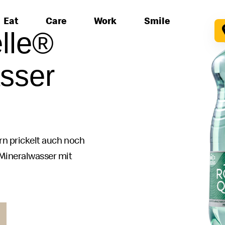
Eat
Care
Work
Smile
lle®
sser
ern prickelt auch noch
 Mineralwasser mit