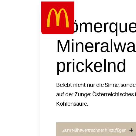
Google Recaptcha
Zum
Inhalt
Römerque
springen
Mineralwa
prickelnd
Belebt nicht nur die Sinne, sond
auf der Zunge: Österreichisches
Kohlensäure.
Zum Nährwertrechner hinzufügen