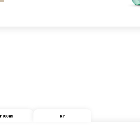
r 100ml
RI*