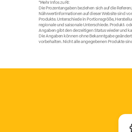
*Mehr Infos zu RI:
Die Prozentangaben beziehen sich auf die Referenz
Nährwertinformationen auf dieser Website sind von
Produkte. Unterschiede in Portionsgröße, Herstel
regionale und saisonale Unterschiede. Produkt- o
Angaben gibt den derzeitigen Status wieder und ka
Die Angaben können ohne Bekanntgabe geändert we
vorbehalten. Nicht alle angegebenen Produkte sind 