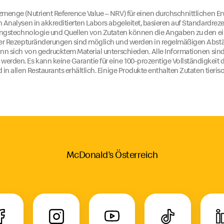
menge (Nutrient Reference Value – NRV) für einen durchschnittlichen E
 Analysen in akkreditierten Labors abgeleitet, basieren auf Standardr
lungstechnologie und Quellen von Zutaten können die Angaben zu den e
der Rezepturänderungen sind möglich und werden in regelmäßigen Abstän
nn sich von gedrucktem Material unterschieden. Alle Informationen sind
rden. Es kann keine Garantie für eine 100-prozentige Vollständigkei
in allen Restaurants erhältlich. Einige Produkte enthalten Zutaten tieri
McDonald’s Österreich