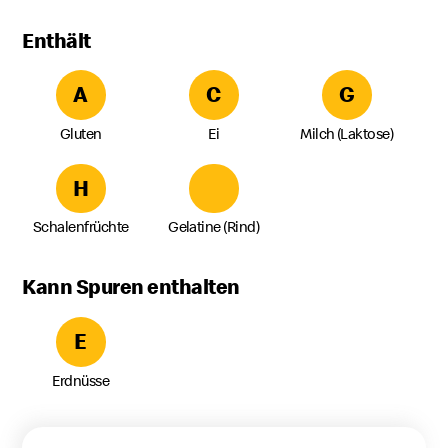
Enthält
A
C
G
Gluten
Ei
Milch (Laktose)
H
Schalenfrüchte
Gelatine (Rind)
Kann Spuren enthalten
E
Erdnüsse