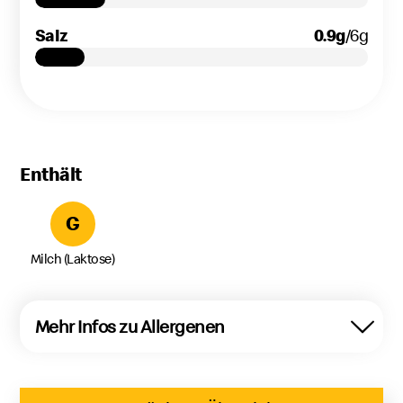
Salz
0.9
g
Gramm
/6
g
Gra
Enthält
G
Milch (Laktose)
Mehr Infos zu Allergenen