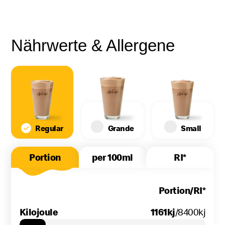
Nährwerte & Allergene
Regular
Grande
Small
Portion
per 100ml
RI*
Tab Inhalt
Portion
/RI*
Kilojoule
1161
kj
Kilojoule
/8400
kj
Kilo