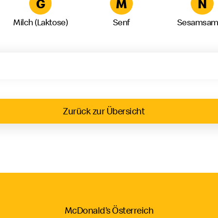
G
M
N
Milch (Laktose)
Senf
Sesamsam
Zurück zur Übersicht
McDonald’s Österreich