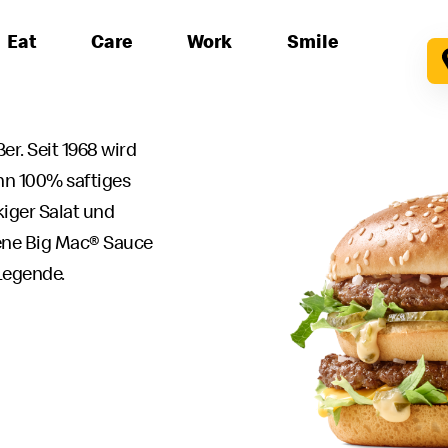
Eat
Care
Work
Smile
r. Seit 1968 wird
n 100% saftiges
kiger Salat und
fene Big Mac® Sauce
Legende.