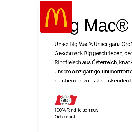
Google Recaptcha
Zum
Inhalt
Big Mac®
springen
Unser Big Mac®. Unser ganz Große
Geschmack Big geschrieben, den
Rindfleisch aus Österreich, knac
unsere einzigartige, unübertrof
machen ihn zur schmeckenden 
100% Rindfleisch aus
Österreich.