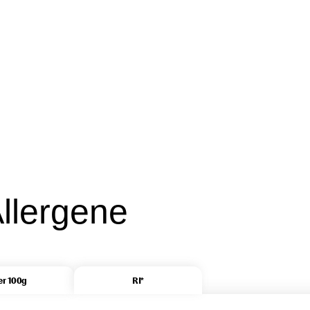
llergene
er 100g
RI*