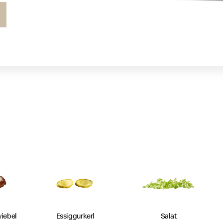
iebel
Essiggurkerl
Salat