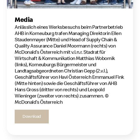
Media
Anlässlich eines Werksbesuchs beim Partnerbetrieb
AHB in Korneuburg trafen Managing Direktorin Ellen
Staudenmayer (Mitte) und Head of Supply Chain &
Quality Assurance Daniel Moormann (rechts) von
McDonald’s Österreich mit v.l.n.r. Stadrat für
Wirtschaft & Kommunikation Matthias Wobornik
(links), Korneuburgs Bürgermeister und
Landtagsabgeordneten Christian Gepp (2.v.l.),
Geschäftsführer von Havi Österreich Emmanuel Fink
(Mitte hinten) sowie die Geschäftsführer von AHB
Hans Gross (dritter von rechts) und Leopold
Wieninger (zweiter von rechts) zusammen. ©
McDonald’s Österreich
Download