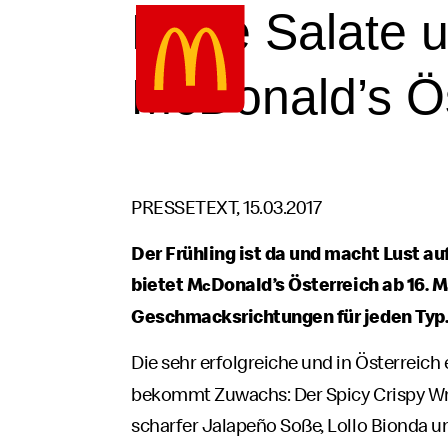
Google Recaptcha
Zum
Neue Salate 
Inhalt
springen
McDonald’s Ös
PRESSETEXT, 15.03.2017
Der Frühling ist da und macht Lust a
bietet M
Donald’s Österreich ab 16. 
c
Geschmacksrichtungen für jeden Typ
Die sehr erfolgreiche und in Österreich
bekommt Zuwachs: Der Spicy Crispy Wra
scharfer Jalapeño Soße, Lollo Bionda u