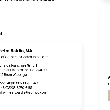
ch
helm Baldia, MA
 of Corporate Communications
nald’s Franchise GmbH
us 21, Liebermannstraße A01601
45 Brunn/Gebirge
fon: +43(0)2236-3070-6439
G
 +43(0)2236-3070-6487
l:
wilhelm.baldia@at.mcd.com