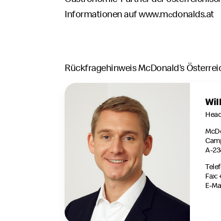
Informationen auf
www.m
donalds.at
c
Rückfragehinweis McDonald’s Österrei
Wil
Head
McDo
Camp
A-23
Tele
Fax:
E-Mai