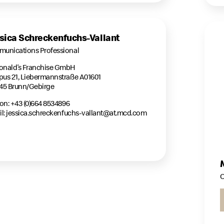
sica Schreckenfuchs-Vallant
unications Professional
nald’s Franchise GmbH
us 21, Liebermannstraße A01601
45 Brunn/Gebirge
on: +43 (0)664 8534896
l:
jessica.schreckenfuchs-vallant@at.mcd.com
C