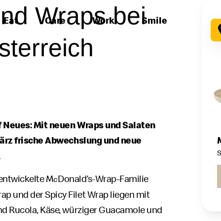
und Wraps bei
Eat
Care
Work
Smile
terreich
uf Neues: Mit neuen Wraps und Salaten
März frische Abwechslung und neue
S
.
 entwickelte M
Donald’s-Wrap-Familie
c
p und der Spicy Filet Wrap liegen mit
nd Rucola, Käse, würziger Guacamole und