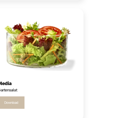
Media
artensalat
Download