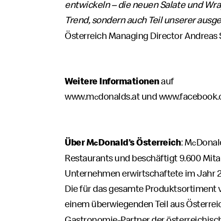
entwickeln – die neuen Salate und Wrap
Trend, sondern auch Teil unserer ausg
Österreich Managing Director Andreas
Weitere Informationen
auf
www.m
donalds.at
und
www.facebook
c
Über M
Donald’s Österreich
: M
Donald
c
c
Restaurants und beschäftigt 9.600 Mita
Unternehmen erwirtschaftete im Jahr 2
Die für das gesamte Produktsortimen
einem überwiegenden Teil aus Österre
Gastronomie-Partner der österreichisc