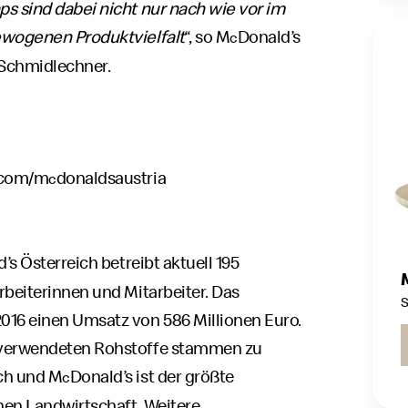
s sind dabei nicht nur nach wie vor im
ewogenen Produktvielfalt
“, so M
Donald’s
c
 Schmidlechner.
.com/m
donaldsaustria
c
’s Österreich betreibt aktuell 195
rbeiterinnen und Mitarbeiter. Das
S
016 einen Umsatz von 586 Millionen Euro.
t verwendeten Rohstoffe stammen zu
ich und M
Donald’s ist der größte
c
hen Landwirtschaft. Weitere