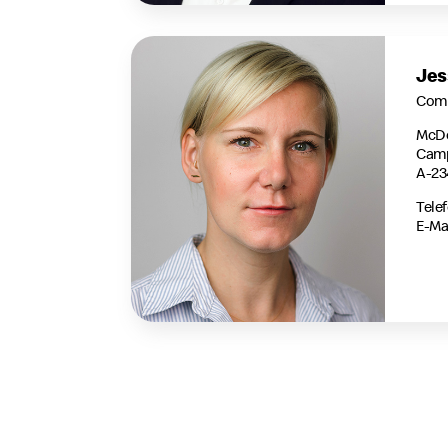
Jes
Comm
McDo
Camp
A-23
Telef
E-Mai