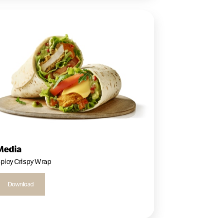
Media
picy Crispy Wrap
Download