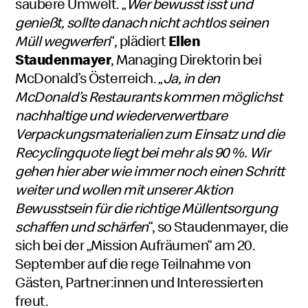
saubere Umwelt. „
Wer bewusst isst und
genießt, sollte danach nicht achtlos seinen
Müll wegwerfen
“, plädiert
Ellen
Staudenmayer
, Managing Direktorin bei
McDonald’s Österreich. „
Ja, in den
McDonald’s Restaurants kommen möglichst
nachhaltige und wiederverwertbare
Verpackungsmaterialien zum Einsatz und die
Recyclingquote liegt bei mehr als 90 %. Wir
gehen hier aber wie immer noch einen Schritt
weiter und wollen mit unserer Aktion
Bewusstsein für die richtige Müllentsorgung
schaffen und schärfen
“, so Staudenmayer, die
sich bei der „Mission Aufräumen“ am 20.
September auf die rege Teilnahme von
Gästen, Partner:innen und Interessierten
freut.