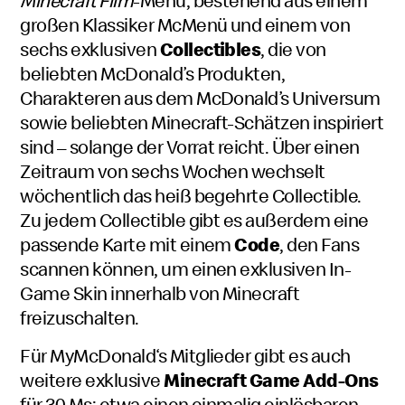
Minecraft Film
-Menü, bestehend aus einem
großen Klassiker McMenü und einem von
sechs exklusiven
Collectibles
, die von
beliebten McDonald’s Produkten,
Charakteren aus dem McDonald’s Universum
sowie beliebten Minecraft-Schätzen inspiriert
sind – solange der Vorrat reicht. Über einen
Zeitraum von sechs Wochen wechselt
wöchentlich das heiß begehrte Collectible.
Zu jedem Collectible gibt es außerdem eine
passende Karte mit einem
Code
, den Fans
scannen können, um einen exklusiven In-
Game Skin innerhalb von Minecraft
freizuschalten.
Für MyMcDonald‘s Mitglieder gibt es auch
weitere exklusive
Minecraft Game Add-Ons
für 30 Ms: etwa einen einmalig einlösbaren