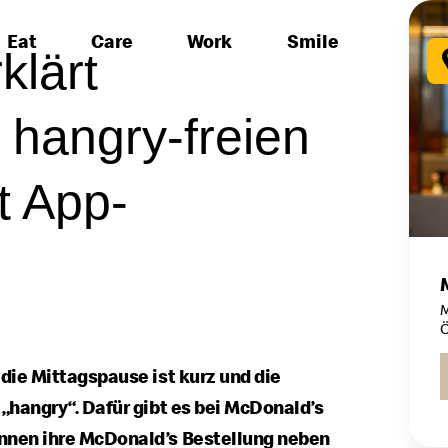
Eat
Care
Work
Smile
klärt
 hangry-freien
t App-
M
Ö
 die Mittagspause ist kurz und die
 „hangry“. Dafür gibt es bei McDonald’s
önnen ihre McDonald’s Bestellung neben