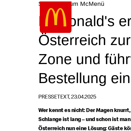
Schneller zum McMenü
Google Recaptcha
Zum
Inhalt
McDonald's er
springen
Österreich zur
Zone und führ
Bestellung ein
PRESSETEXT, 23.04.2025
Wer kennt es nicht: Der Magen knurrt,
Schlange ist lang – und schon ist man
Österreich nun eine Lösung: Gäste k