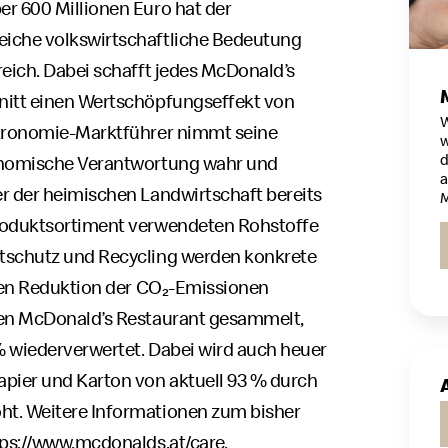
r 600 Millionen Euro hat der
eiche volkswirtschaftliche Bedeutung
reich. Dabei schafft jedes McDonald’s
nitt einen Wertschöpfungseffekt von
W
stronomie-Marktführer nimmt seine
w
d
konomische Verantwortung wahr und
a
r der heimischen Landwirtschaft bereits
M
Produktsortiment verwendeten Rohstoffe
tschutz und Recycling werden konkrete
chen Reduktion der CO₂-Emissionen
hen McDonald’s Restaurant gesammelt,
% wiederverwertet. Dabei wird auch heuer
apier und Karton von aktuell 93 % durch
ht. Weitere Informationen zum bisher
tps://www.mcdonalds.at/care
.