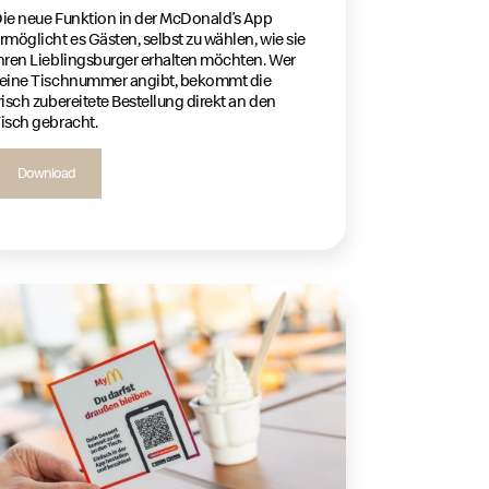
ie neue Funktion in der McDonald’s App
rmöglicht es Gästen, selbst zu wählen, wie sie
hren Lieblingsburger erhalten möchten. Wer
eine Tischnummer angibt, bekommt die
risch zubereitete Bestellung direkt an den
isch gebracht.
Download