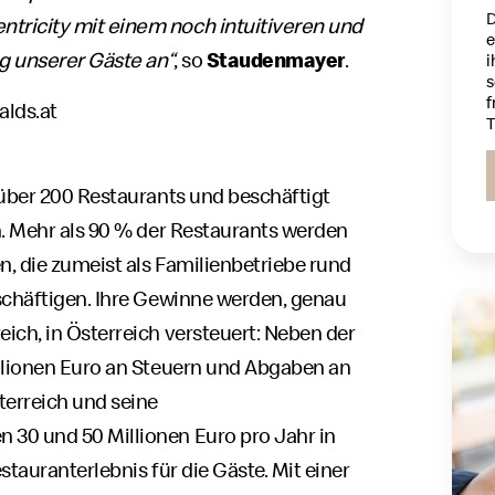
D
tricity mit einem noch intuitiveren und
e
ag unserer Gäste an“
, so
Staudenmayer
.
i
s
f
lds.at
T
 über 200 Restaurants und beschäftigt
n. Mehr als 90 % der Restaurants werden
, die zumeist als Familienbetriebe rund
schäftigen. Ihre Gewinne werden, genau
ich, in Österreich versteuert: Neben der
illionen Euro an Steuern und Abgaben an
terreich und seine
30 und 50 Millionen Euro pro Jahr in
tauranterlebnis für die Gäste. Mit einer