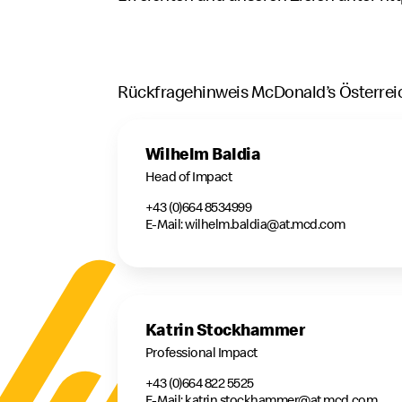
Rückfragehinweis McDonald’s Österrei
Wilhelm Baldia
Head of Impact
+43 (0)664 8534999
E-Mail: wilhelm.baldia@at.mcd.com
Katrin Stockhammer
Professional Impact
+43 (0)664 822 5525
E-Mail: katrin.stockhammer@at.mcd.com