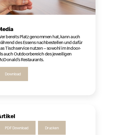
Media
er bereits Platz genommen hat, kann auch
ährend des Essens nachbestellen und dafür
as Tischservice nutzen – sowohl im Indoor-
ls auch Outdoorbereich des jeweiligen
cDonald’s Restaurants.
Download
Artikel
PDF Download
Drucken