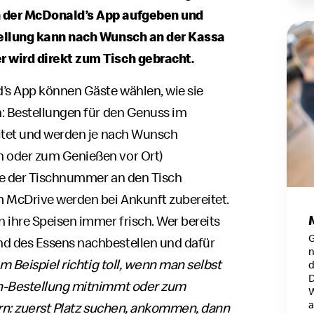
 der McDonald’s App aufgeben und
tellung kann nach Wunsch an der Kassa
 wird direkt zum Tisch gebracht.
’s App können Gäste wählen, wie sie
: Bestellungen für den Genuss im
eitet und werden je nach Wunsch
 oder zum Genießen vor Ort)
abe der Tischnummer an den Tisch
m McDrive werden bei Ankunft zubereitet.
ihre Speisen immer frisch. Wer bereits
G
d des Essens nachbestellen und dafür
n
um Beispiel richtig toll, wenn man selbst
d
D
ch-Bestellung mitnimmt oder zum
W
a
ern: zuerst Platz suchen, ankommen, dann