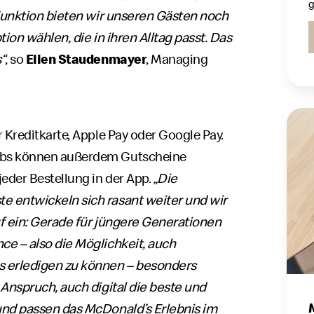
g
 Funktion bieten wir unseren Gästen noch
ion wählen, die in ihren Alltag passt. Das
“
, so
Ellen Staudenmayer
, Managing
 Kreditkarte, Apple Pay oder Google Pay.
ubs können außerdem Gutscheine
eder Bestellung in der App.
„Die
 entwickeln sich rasant weiter und wir
f ein: Gerade für jüngere Generationen
e – also die Möglichkeit, auch
s erledigen zu können – besonders
 Anspruch, auch digital die beste und
und passen das McDonald’s Erlebnis im