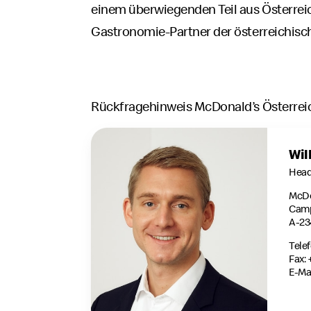
einem überwiegenden Teil aus Österrei
Gastronomie-Partner der österreichisc
Rückfragehinweis McDonald’s Österrei
Wil
Head
McDo
Camp
A-23
Tele
Fax:
E-Mai