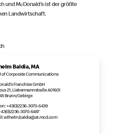
ch und M
Donald’s ist der größte
c
hen Landwirtschaft.
ch
helm Baldia, MA
 of Corporate Communications
nald’s Franchise GmbH
us 21, Liebermannstraße A01601
45 Brunn/Gebirge
fon: +43(0)2236-3070-6439
 +43(0)2236-3070-6487
l:
wilhelm.baldia@at.mcd.com