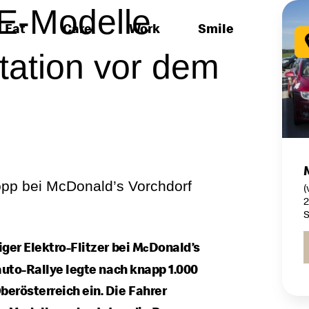
E-Modelle
Eat
Care
Work
Smile
tation vor dem
opp bei McDonald’s Vorchdorf
(
2
S
ger Elektro-Flitzer bei M
Donald’s
c
auto-Rallye legte nach knapp 1.000
erösterreich ein. Die Fahrer