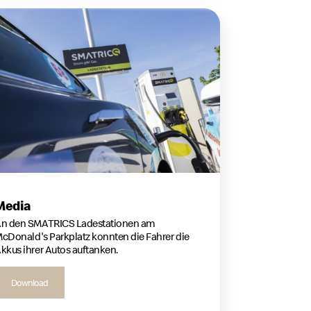
Media
n den SMATRICS Ladestationen am
cDonald's Parkplatz konnten die Fahrer die
kkus ihrer Autos auftanken.
Download