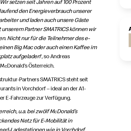
Wir setzen seit Jahren auf 100 Prozent
 laufend den Energieverbrauch unserer
tarbeiter und laden auch unsere Gäste
Mit unserem Partner SMATRICS können wir
zen. Nicht nur für die Teilnehmer des e-
einen Big Mac oder auch einen Kaffee im
kplatz aufgeladen
“, so Andreas
 M
Donald’s Österreich.
c
struktur-Partners SMATRICS steht seit
urants in Vorchdorf – ideal an der A1-
r E-Fahrzeuge zur Verfügung.
rreich, u.a. bei zwölf M
Donald’s
c
kendes Netz für E-Mobilität in
eed-Ladestationen wie in Vorchdorf