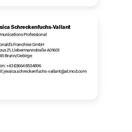
sica Schreckenfuchs-Vallant
unications Professional
nald’s Franchise GmbH
us 21, Liebermannstraße A01601
45 Brunn/Gebirge
on: +43 (0)664 8534896
l:
jessica.schreckenfuchs-vallant@at.mcd.com