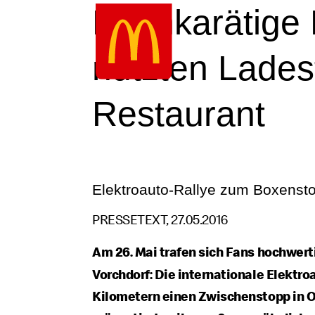
Google Recaptcha
Zum
Hochkarätige 
Inhalt
springen
nutzten Lades
Restaurant
Elektroauto-Rallye zum Boxenst
PRESSETEXT, 27.05.2016
Am 26. Mai trafen sich Fans hochwerti
Vorchdorf: Die internationale Elektro
Kilometern einen Zwischenstopp in Ob