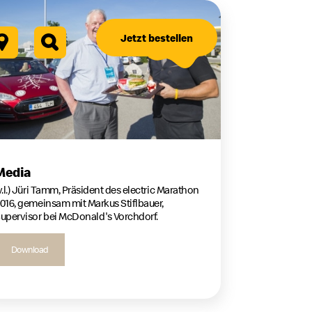
Jetzt bestellen
Media
v.l.) Jüri Tamm, Präsident des electric Marathon
016, gemeinsam mit Markus Stiflbauer,
upervisor bei McDonald's Vorchdorf.
Download