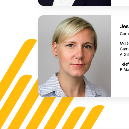
Jes
Comm
McDo
Camp
A-23
Telef
E-Mai