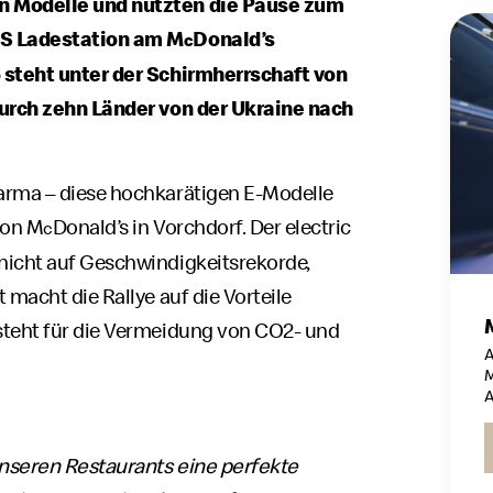
n Modelle und nutzten die Pause zum
S Ladestation am M
Donald’s
c
 steht unter der Schirmherrschaft von
 durch zehn Länder von der Ukraine nach
arma – diese hochkarätigen E-Modelle
von M
Donald’s in Vorchdorf. Der electric
c
nicht auf Geschwindigkeitsrekorde,
 macht die Rallye auf die Vorteile
teht für die Vermeidung von CO2- und
A
M
A
 unseren Restaurants eine perfekte