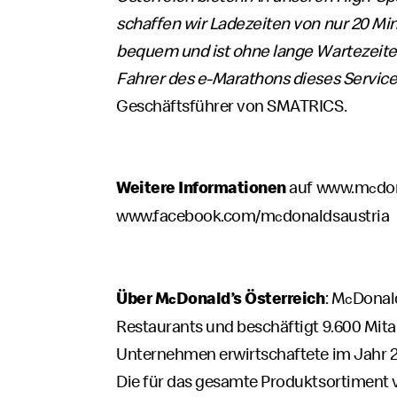
schaffen wir Ladezeiten von nur 20 Mi
bequem und ist ohne lange Wartezeiten
Fahrer des e-Marathons dieses Servic
Geschäftsführer von SMATRICS.
Weitere Informationen
auf
www.m
do
c
www.facebook.com/m
donaldsaustria
c
Über M
Donald’s Österreich
: M
Donald
c
c
Restaurants und beschäftigt 9.600 Mita
Unternehmen erwirtschaftete im Jahr 2
Die für das gesamte Produktsortiment