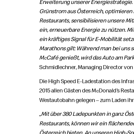
Erweiterung unserer Energiestrategie. 
Grünstrom aus Österreich, optimieren
Restaurants, sensibilisieren unsere Mi
ein, erneuerbare Energie zu nützen. 
ein kräftiges Signal für E-Mobilität set
Marathons gilt: Während man bei uns s
M
Café genießt, wird das Auto am Par
c
Schmidlechner, Managing Director von
Die High Speed E-Ladestation des Infra
2015 allen Gästen des M
Donald’s Resta
c
Westautobahn gelegen – zum Laden ihre
„
Mit über 380 Ladepunkten in ganz Öste
Restaurants, können wir ein flächendec
Österreich bieten. An unseren High-Sp