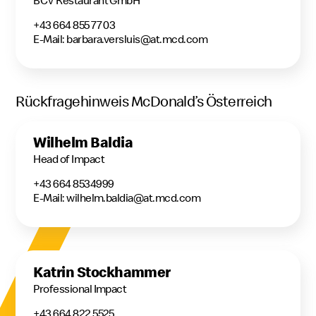
BCV Restaurant GmbH
+43 664 855 77 03
E-Mail:
barbara.versluis@at.mcd.com
Rückfragehinweis McDonald’s Österreich
Wilhelm Baldia
Head of Impact
+43 664 8534999
E-Mail: wilhelm.baldia@at.mcd.com
Katrin Stockhammer
Professional Impact
+43 664 822 5525