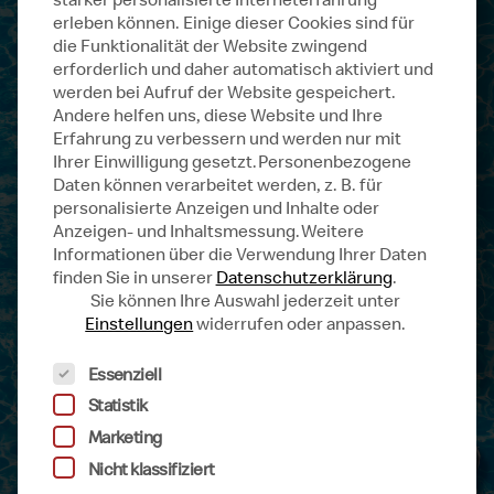
exklusiven VIP Club der
erleben können. Einige dieser Cookies sind für
MyMcDonald’s Pool Party. VIP
die Funktionalität der Website zwingend
werden lohnt sich denn du
erforderlich und daher automatisch aktiviert und
kannst extra Gutscheine
werden bei Aufruf der Website gespeichert.
Andere helfen uns, diese Website und Ihre
abräumen und ACHTUNG, die
Erfahrung zu verbessern und werden nur mit
heißbegehrte Luftmatratze
Ihrer Einwilligung gesetzt.
Personenbezogene
ergattern. Halte die Augen offen,
Daten können verarbeitet werden, z. B. für
den Zugangs-Code findest du im
personalisierte Anzeigen und Inhalte oder
Anzeigen- und Inhaltsmessung.
Weitere
Restaurant, im Newsletter, Social
Informationen über die Verwendung Ihrer Daten
Media auf Werbemitteln oder
finden Sie in unserer
Datenschutzerklärung
.
direkt im Game.
Sie können Ihre Auswahl jederzeit unter
Einstellungen
widerrufen oder anpassen.
Es folgt eine Liste der Service-Gruppen, für d
Essenziell
Statistik
Marketing
Nicht klassifiziert