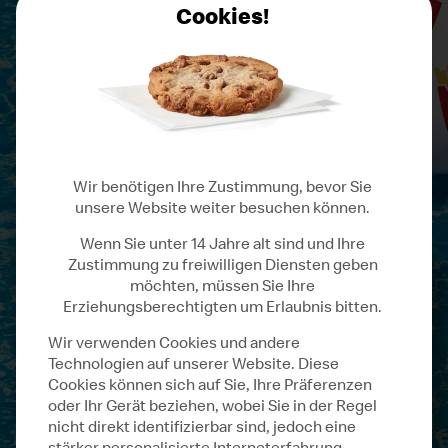
Cookies!
Wir benötigen Ihre Zustimmung, bevor Sie
unsere Website weiter besuchen können.
Wenn Sie unter 14 Jahre alt sind und Ihre
Zustimmung zu freiwilligen Diensten geben
Nur echte
VIPs
möchten, müssen Sie Ihre
**
Erziehungsberechtigten um Erlaubnis bitten.
Wir verwenden Cookies und andere
kennen den Code!
Technologien auf unserer Website. Diese
Cookies können sich auf Sie, Ihre Präferenzen
oder Ihr Gerät beziehen, wobei Sie in der Regel
Finde den Code und betrete den
nicht direkt identifizierbar sind, jedoch eine
stärker personalisierte Interneterfahrung