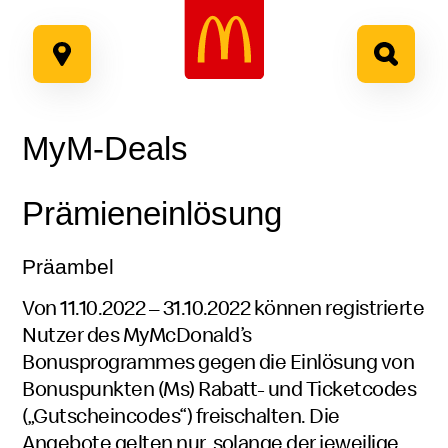
Google Recaptcha
Zum
Inhalt
springen
MyM-Deals
Prämieneinlösung
Präambel
Von 11.10.2022 – 31.10.2022 können registrierte
Nutzer des MyMcDonald’s
Bonusprogrammes gegen die Einlösung von
Bonuspunkten (Ms) Rabatt- und Ticketcodes
(„Gutscheincodes“) freischalten. Die
Angebote gelten nur, solange der jeweilige